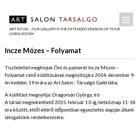
ART IS FUN… OUR GALLERY IS THE EXTENDED VERSION OF YOUR
LIVING ROOM
Incze Mózes – Folyamat
Tisztelettel meghívjuk Önt és patnerét Incze Mózes –
Folyamat című kiállításának megnyitójára 2014. december 9-
én kedden, 19 órára az Art.Salon : Társalgó Galériába.
A kiállítást megnyitja: Dragomán György, író
A tárlat megtekinthető 2015. február 13-ig, hétköznap 11-18
óra között, ettől eltérő időpontban egyeztetés alapján állunk
látogatóink rendelkezésére.