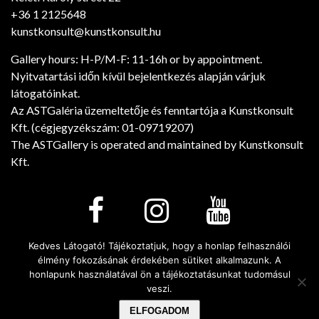
+36 1 2125648
kunstkonsult@kunstkonsult.hu
Gallery hours: H-P/M-F: 11-16h or by appointment.
Nyitvatartási időn kívül bejelentkezés alapján várjuk
látogatóinkat.
Az ASTGaléria üzemeltetője és fenntartója a Kunstkonsult
Kft. (cégjegyzékszám: 01-09719207)
The ASTGallery is operated and maintained by Kunstkonsult
Kft.
Kedves Látogató! Tájékoztatjuk, hogy a honlap felhasználói
élmény fokozásának érdekében sütiket alkalmazunk. A
Minden jog fenntartva! © 2026. - Art Salon Társalgó
honlapunk használatával ön a tájékoztatásunkat tudomásul
Galéria
veszi.
ELFOGADOM