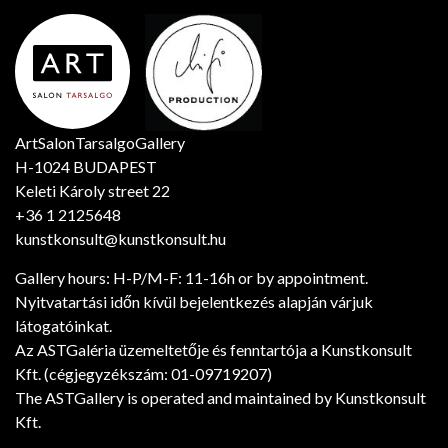
ArtSalonTarsalgoGallery
H-1024 BUDAPEST
Keleti Károly street 22
+36 1 2125648
kunstkonsult@kunstkonsult.hu
Gallery hours: H-P/M-F: 11-16h or by appointment.
Nyitvatartási időn kívül bejelentkezés alapján várjuk
látogatóinkat.
Az ASTGaléria üzemeltetője és fenntartója a Kunstkonsult
Kft. (cégjegyzékszám: 01-09719207)
The ASTGallery is operated and maintained by Kunstkonsult
Kft.