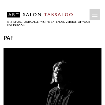
ART IS FUN… OUR GALLERY IS THE EXTENDED VERSION OF YOUR
LIVING ROOM
PAF