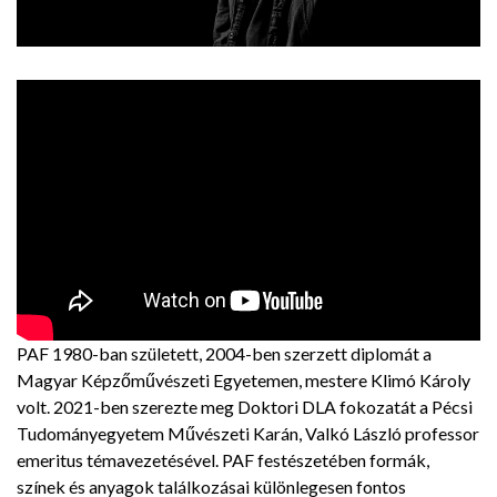
PAF 1980-ban született, 2004-ben szerzett diplomát a
Magyar Képzőművészeti Egyetemen, mestere Klimó Károly
volt. 2021-ben szerezte meg Doktori DLA fokozatát a Pécsi
Tudományegyetem Művészeti Karán, Valkó László professor
emeritus témavezetésével. PAF festészetében formák,
színek és anyagok találkozásai különlegesen fontos