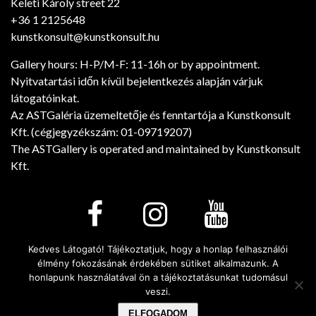
Keleti Károly street 22
+36 1 2125648
kunstkonsult@kunstkonsult.hu
Gallery hours: H-P/M-F: 11-16h or by appointment.
Nyitvatartási időn kívül bejelentkezés alapján várjuk
látogatóinkat.
Az ASTGaléria üzemeltetője és fenntartója a Kunstkonsult
Kft. (cégjegyzékszám: 01-09719207)
The ASTGallery is operated and maintained by Kunstkonsult
Kft.
Kedves Látogató! Tájékoztatjuk, hogy a honlap felhasználói
élmény fokozásának érdekében sütiket alkalmazunk. A
Minden jog fenntartva! © 2026. - Art Salon Társalgó
honlapunk használatával ön a tájékoztatásunkat tudomásul
Galéria
veszi.
ELFOGADOM