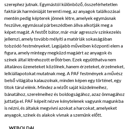
szerephez jutnak. Egymástól különböző, összeférhetetlen
faktúrák harmóniáját teremti meg, az anyagok találkozásai
mentén pedig képterek jönnek létre, amelyek egymásnak
feszülve, egymással párbeszédben állva alkotják meg a
képet magát. A festőt bátor, már-már agresszív színkezelés
jellemzi, amely tovább mélyíti a matériák sokaságában
tobzódó festményeket. Legújabb műveiben központi elem a
figura, amely mintegy megküzd magáért az anyagok és
színek által létrehozott erőtérben. Ezek együtthatva nem
általános üzeneteket közölnek, hanem érzeteket, érzelmeket,
lelkiállapotokat mutatnak meg. A PAF festmények a művész
belső világába kalauzolnak, minden képen egy történet, egy
titok tárul elénk. Mindez a nézőt saját küzdelmeihez,
bánatához, szerelmeihez és boldogságához, azaz önmagához
juttatja el. PAF képeit nézve kénytelenek vagyunk magunkba
is nézni, és általuk megvívni azokat a harcokat, amelyeket
anyagok, színek és alakok vívnak a szemünk előtt.
WEBOLDAL