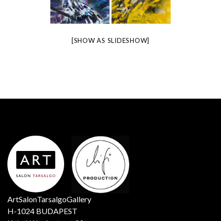
[SHOW AS SLIDESHOW]
ArtSalonTarsalgoGallery
H-1024 BUDAPEST