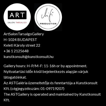
ArtSalonTarsalgoGallery
H-1024 BUDAPEST
Keleti Károly street 22
+36 1 2125648
kunstkonsult@kunstkonsult.hu
Gallery hours: H-P/M-F: 11-16h or by appointment.
Nyitvatartási időn kívül bejelentkezés alapján várjuk
látogatóinkat.
Az ASTGaléria üzemeltetője és fenntartója a Kunstkonsult
Kft. (cégjegyzékszám: 01-09719207)
The ASTGallery is operated and maintained by Kunstkonsult
Kft.