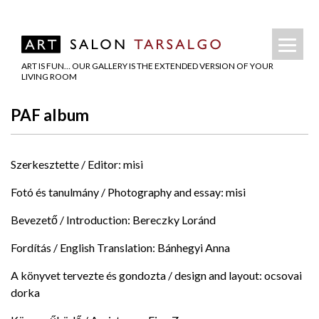
ART IS FUN… OUR GALLERY IS THE EXTENDED VERSION OF YOUR
LIVING ROOM
PAF album
Szerkesztette / Editor: misi
Fotó és tanulmány / Photography and essay: misi
Bevezető / Introduction: Bereczky Loránd
Fordítás / English Translation: Bánhegyi Anna
A könyvet tervezte és gondozta / design and layout: ocsovai
dorka