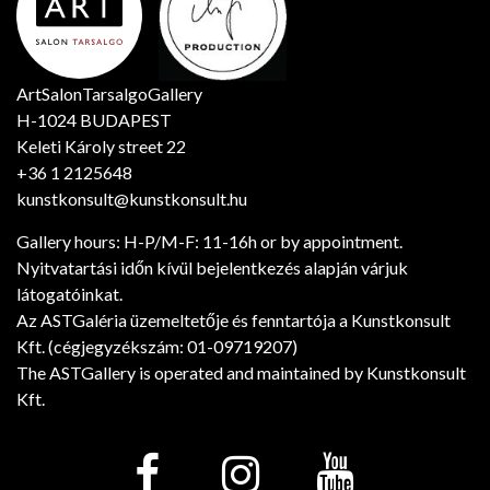
ArtSalonTarsalgoGallery
H-1024 BUDAPEST
Keleti Károly street 22
+36 1 2125648
kunstkonsult@kunstkonsult.hu
Gallery hours: H-P/M-F: 11-16h or by appointment.
Nyitvatartási időn kívül bejelentkezés alapján várjuk
látogatóinkat.
Az ASTGaléria üzemeltetője és fenntartója a Kunstkonsult
Kft. (cégjegyzékszám: 01-09719207)
The ASTGallery is operated and maintained by Kunstkonsult
Kft.