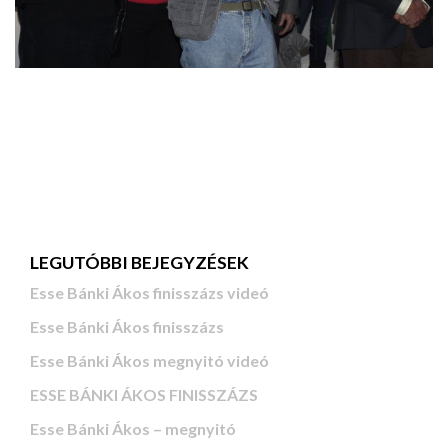
LEGUTÓBBI BEJEGYZÉSEK
Esse Bánki Ákos finisszázs videó
Esse Bánki Ákos finisszázs
Esse Bánki Ákos megnyitó videó
ESSE BÁNKI ÁKOS FINISSZÁZS
Esse Bánki Ákos – megnyitó