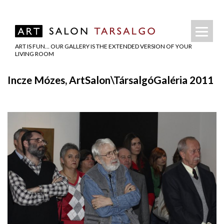
ART IS FUN… OUR GALLERY IS THE EXTENDED VERSION OF YOUR
LIVING ROOM
Incze Mózes, ArtSalon\TársalgóGaléria 2011