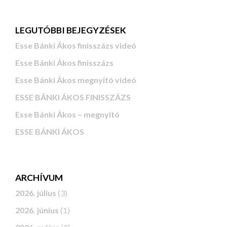
LEGUTÓBBI BEJEGYZÉSEK
Esse Bánki Ákos finisszázs videó
Esse Bánki Ákos finisszázs
Esse Bánki Ákos megnyitó videó
ESSE BÁNKI ÁKOS FINISSZÁZS
Esse Bánki Ákos – megnyitó
ESSE BÁNKI ÁKOS
ARCHÍVUM
2026. július
(3)
2026. június
(1)