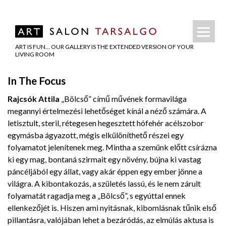
ART IS FUN… OUR GALLERY IS THE EXTENDED VERSION OF YOUR
LIVING ROOM
In The Focus
Rajcsók Attila
„Bölcső” című művének formavilága
megannyi értelmezési lehetőséget kínál a néző számára. A
letisztult, steril, rétegesen hegesztett hófehér acélszobor
egymásba ágyazott, mégis elkülöníthető részei egy
folyamatot jelenítenek meg. Mintha a szemünk előtt csírázna
ki egy mag, bontaná szirmait egy növény, bújna ki vastag
páncéljából egy állat, vagy akár éppen egy ember jönne a
világra. A kibontakozás, a születés lassú, és le nem zárult
folyamatát ragadja meg a „Bölcső”, s egyúttal ennek
ellenkezőjét is. Hiszen ami nyitásnak, kibomlásnak tűnik első
pillantásra, valójában lehet a bezáródás, az elmúlás aktusa is