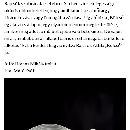
Rajcsók szobrának esetében. A fehér szín semlegessége
okán is eldönthetetlen, hogy amit látunk az a műtárgy
kitárulkozása, vagy önmagába zárulása. Úgy tűnik a „Bölcső”
egy köztes állapot, egy olyan momentum megtestesülése,
amikor még adott a mű belsejébe való betekintés. De vajon
mi az, amit ebben az állapotban is elrejt a magába burkolózó
alkotás? Ezt a kérdést hagyja nyitva Rajcsók Attila „Bölcső”-
je.
fotó: Borsos Mihály (misi)
írta: Máté Zsófi