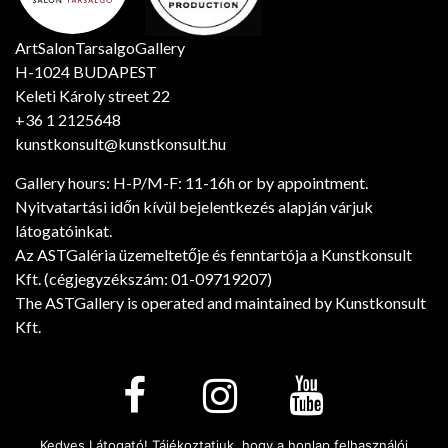
ArtSalonTarsalgoGallery
H-1024 BUDAPEST
Keleti Károly street 22
+36 1 2125648
kunstkonsult@kunstkonsult.hu
Gallery hours: H-P/M-F: 11-16h or by appointment.
Nyitvatartási időn kívül bejelentkezés alapján várjuk
látogatóinkat.
Az ASTGaléria üzemeltetője és fenntartója a Kunstkonsult
Kft. (cégjegyzékszám: 01-09719207)
The ASTGallery is operated and maintained by Kunstkonsult
Kft.
Kedves Látogató! Tájékoztatjuk, hogy a honlap felhasználói