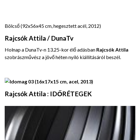
Bölcső (92x56x45 cm, hegesztett acél, 2012)
Rajcsók Attila / DunaTv
Holnap a DunaTv-n 13.25-kor élő adásban
Rajcsók Attila
szobrászművész a jövő héten nyíló kiállításáról beszél.
Rajcsók Attila : IDŐRÉTEGEK