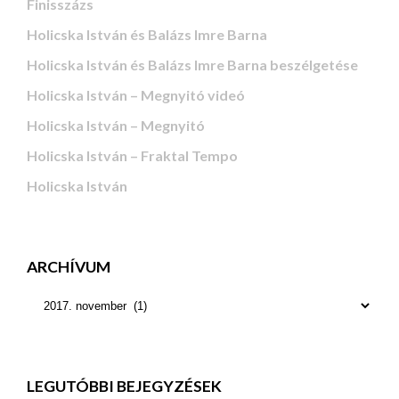
Finisszázs
Holicska István és Balázs Imre Barna
Holicska István és Balázs Imre Barna beszélgetése
Holicska István – Megnyitó videó
Holicska István – Megnyitó
Holicska István – Fraktal Tempo
Holicska István
ARCHÍVUM
LEGUTÓBBI BEJEGYZÉSEK