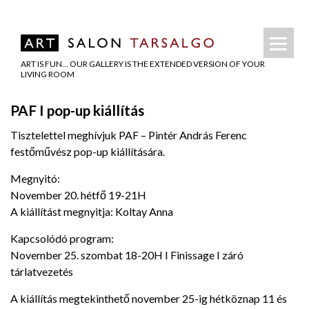
ART IS FUN… OUR GALLERY IS THE EXTENDED VERSION OF YOUR
LIVING ROOM
PAF I pop-up kiállítás
Tisztelettel meghívjuk PAF – Pintér András Ferenc
festőművész pop-up kiállítására.
Megnyitó:
November 20. hétfő 19-21H
A kiállítást megnyitja: Koltay Anna
Kapcsolódó program:
November 25. szombat 18-20H I Finissage I záró
tárlatvezetés
A kiállítás megtekinthető november 25-ig hétköznap 11 és