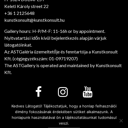
Keleti Károly street 22
+36 1 2125648
kunstkonsult@kunstkonsult.hu
Gallery hours: H-P/M-F: 11-16h or by appointment.
Nyitvatartási időn kívül bejelentkezés alapján várjuk
látogatóinkat.
Az ASTGaléria üzemeltetője és fenntartója a Kunstkonsult
Kft. (cégjegyzékszám: 01-09719207)
The ASTGallery is operated and maintained by Kunstkonsult
Kft.
Kedves Látogató! Tájékoztatjuk, hogy a honlap felhasználói
élmény fokozásának érdekében sütiket alkalmazunk. A
Minden jog fenntartva! © 2026. - Art Salon Társalgó
honlapunk használatával ön a tájékoztatásunkat tudomásul
Galéria
veszi.