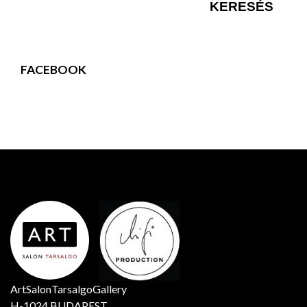
FACEBOOK
ArtSalonTarsalgoGallery
H-1024 BUDAPEST