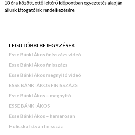
18 óra között, ettől eltérő időpontban egyeztetés alapján
állunk látogatóink rendelkezésére.
LEGUTÓBBI BEJEGYZÉSEK
Esse Bánki Ákos finisszázs videó
Esse Bánki Ákos finisszázs
Esse Bánki Ákos megnyitó videó
ESSE BÁNKI ÁKOS FINISSZÁZS
Esse Bánki Ákos – megnyitó
ESSE BÁNKI ÁKOS
Esse Bánki Ákos – hamarosan
Holicska István finisszáz