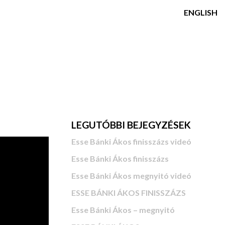
ENGLISH
LEGUTÓBBI BEJEGYZÉSEK
Esse Bánki Ákos finisszázs videó
Esse Bánki Ákos finisszázs
Esse Bánki Ákos megnyitó videó
ESSE BÁNKI ÁKOS FINISSZÁZS
Esse Bánki Ákos – megnyitó