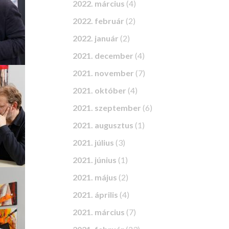
2022. március
(4)
2022. február
(2)
2022. január
(2)
2021. december
(4)
2021. november
(7)
2021. október
(4)
2021. szeptember
(6)
2021. augusztus
(1)
2021. július
(3)
2021. június
(1)
2021. május
(2)
2021. április
(4)
2021. március
(7)