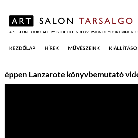
ART IS FUN… OUR GALLERY IS THE EXTENDED VERSION OF YOUR LIVING R
KEZDŐLAP
HÍREK
MŰVÉSZEINK
KIÁLLÍTÁSO
éppen Lanzarote könyvbemutató vid