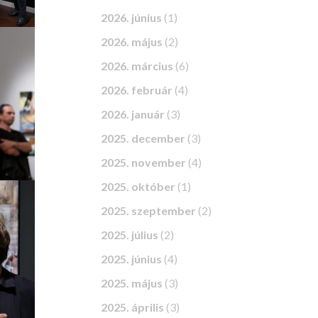
2026. június
(1)
2026. május
(2)
2026. március
(6)
2026. február
(4)
2026. január
(3)
2025. december
(3)
2025. november
(4)
2025. október
(1)
2025. szeptember
(2)
2025. július
(2)
2025. június
(4)
2025. május
(3)
2025. április
(3)