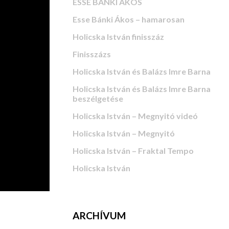
ESSE BÁNKI ÁKOS
Esse Bánki Ákos – hamarosan
Holicska István finisszáz
Finisszázs
Holicska István és Balázs Imre Barna
Holicska István és Balázs Imre Barna
beszélgetése
Holicska István – Megnyitó videó
Holicska István – Megnyitó
Holicska István – Fraktal Tempo
Holicska István
ARCHÍVUM