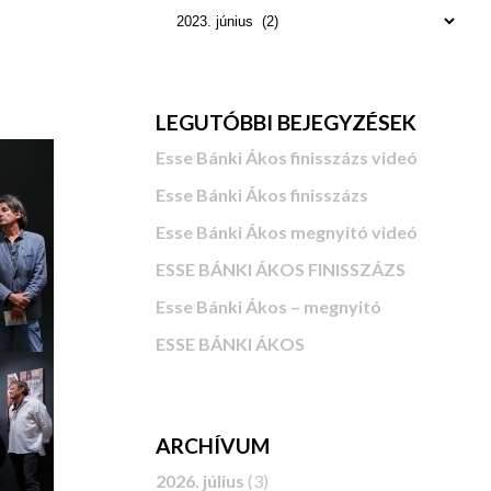
LEGUTÓBBI BEJEGYZÉSEK
Esse Bánki Ákos finisszázs videó
Esse Bánki Ákos finisszázs
Esse Bánki Ákos megnyitó videó
ESSE BÁNKI ÁKOS FINISSZÁZS
Esse Bánki Ákos – megnyitó
ESSE BÁNKI ÁKOS
ARCHÍVUM
2026. július
(3)