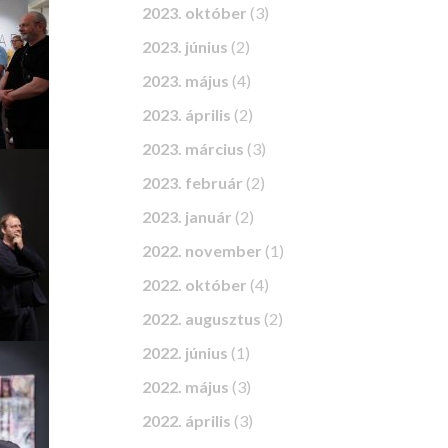
2023. október
(3)
2023. június
(2)
2023. május
(4)
2023. április
(2)
2023. március
(3)
2023. február
(2)
2023. január
(2)
2022. november
(1)
2022. október
(4)
2022. augusztus
(2)
2022. június
(1)
2022. május
(3)
2022. április
(3)