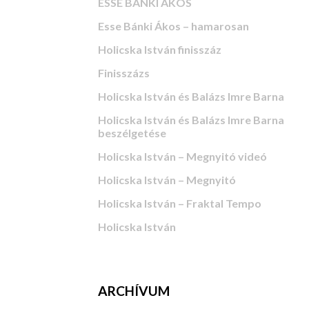
ESSE BÁNKI ÁKOS
Esse Bánki Ákos – hamarosan
Holicska István finisszáz
Finisszázs
Holicska István és Balázs Imre Barna
Holicska István és Balázs Imre Barna
beszélgetése
Holicska István – Megnyitó videó
Holicska István – Megnyitó
Holicska István – Fraktal Tempo
Holicska István
ARCHÍVUM