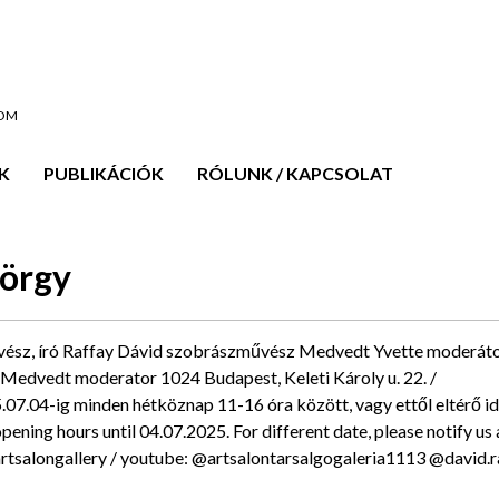
OOM
K
PUBLIKÁCIÓK
RÓLUNK / KAPCSOLAT
örgy
ész, író Raffay Dávid szobrászművész Medvedt Yvette moderátor
 Medvedt moderator 1024 Budapest, Keleti Károly u. 22. /
.07.04-ig minden hétköznap 11-16 óra között, vagy ettől eltérő i
pening hours until 04.07.2025. For different date, please notify us 
rtsalongallery / youtube: @artsalontarsalgogaleria1113 @david.r