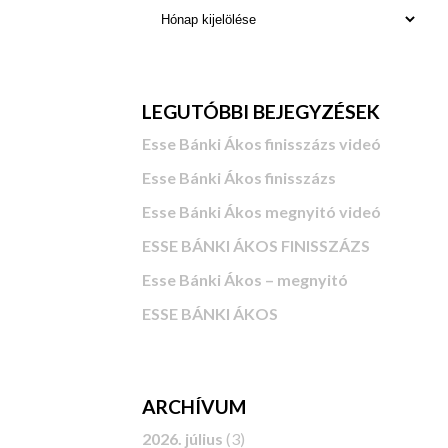
LEGUTÓBBI BEJEGYZÉSEK
Esse Bánki Ákos finisszázs videó
Esse Bánki Ákos finisszázs
Esse Bánki Ákos megnyitó videó
ESSE BÁNKI ÁKOS FINISSZÁZS
Esse Bánki Ákos – megnyitó
ESSE BÁNKI ÁKOS
ARCHÍVUM
2026. július
(3)