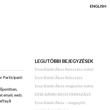
ENGLISH
LEGUTÓBBI BEJEGYZÉSEK
Esse Bánki Ákos finisszázs videó
 Participant:
Esse Bánki Ákos finisszázs
Esse Bánki Ákos megnyitó videó
dőpontban,
ESSE BÁNKI ÁKOS FINISSZÁZS
at email. web:
affay.8
Esse Bánki Ákos – megnyitó