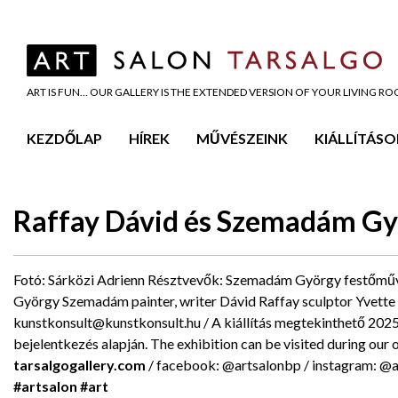
ART IS FUN… OUR GALLERY IS THE EXTENDED VERSION OF YOUR LIVING R
KEZDŐLAP
HÍREK
MŰVÉSZEINK
KIÁLLÍTÁSO
Raffay Dávid és Szemadám Gy
Fotó: Sárközi Adrienn Résztvevők: Szemadám György festőműv
György Szemadám painter, writer Dávid Raffay sculptor Yvette
kunstkonsult@kunstkonsult.hu / A kiállítás megtekinthető 2025
bejelentkezés alapján. The exhibition can be visited during our o
tarsalgogallery.com
/ facebook: @artsalonbp / instagram: @a
#artsalon
#art