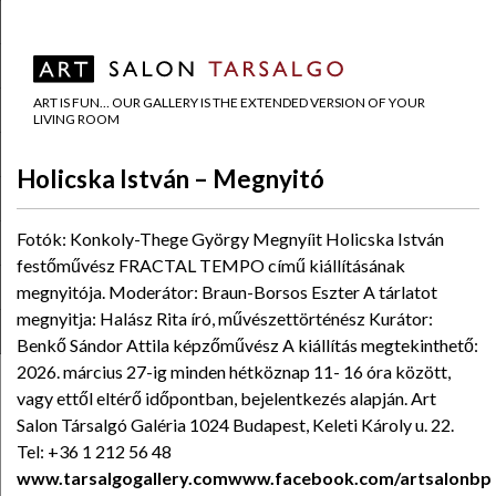
ART IS FUN… OUR GALLERY IS THE EXTENDED VERSION OF YOUR
LIVING ROOM
Holicska István – Megnyitó
Fotók: Konkoly-Thege György Megnyíit Holicska István
festőművész FRACTAL TEMPO című kiállításának
megnyitója. Moderátor: Braun-Borsos Eszter A tárlatot
megnyitja: Halász Rita író, művészettörténész Kurátor:
Benkő Sándor Attila képzőművész A kiállítás megtekinthető:
2026. március 27-ig minden hétköznap 11- 16 óra között,
vagy ettől eltérő időpontban, bejelentkezés alapján. Art
Salon Társalgó Galéria 1024 Budapest, Keleti Károly u. 22.
Tel: +36 1 212 56 48
www.tarsalgogallery.com
www.facebook.com/artsalonbp