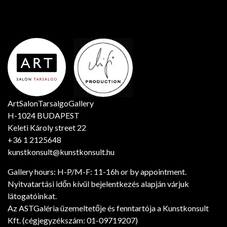
ArtSalonTarsalgoGallery
H-1024 BUDAPEST
Keleti Károly street 22
+36 1 2125648
kunstkonsult@kunstkonsult.hu
Gallery hours: H-P/M-F: 11-16h or by appointment.
Nyitvatartási időn kívül bejelentkezés alapján várjuk
látogatóinkat.
Az ASTGaléria üzemeltetője és fenntartója a Kunstkonsult
Kft. (cégjegyzékszám: 01-09719207)