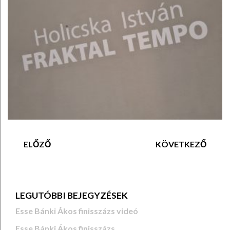
ELŐZŐ
KÖVETKEZŐ
LEGUTÓBBI BEJEGYZÉSEK
Esse Bánki Ákos finisszázs videó
Esse Bánki Ákos finisszázs