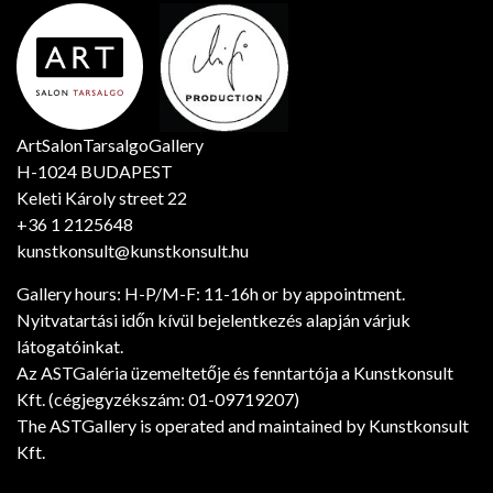
ArtSalonTarsalgoGallery
H-1024 BUDAPEST
Keleti Károly street 22
+36 1 2125648
kunstkonsult@kunstkonsult.hu
Gallery hours: H-P/M-F: 11-16h or by appointment.
Nyitvatartási időn kívül bejelentkezés alapján várjuk
látogatóinkat.
Az ASTGaléria üzemeltetője és fenntartója a Kunstkonsult
Kft. (cégjegyzékszám: 01-09719207)
The ASTGallery is operated and maintained by Kunstkonsult
Kft.