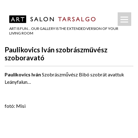
ART IS FUN… OUR GALLERY IS THE EXTENDED VERSION OF YOUR
LIVING ROOM
Paulikovics Iván szobrászművész
szoboravató
Paulikovics Iván
Szobrászművész Bibó szobrát avattuk
Leányfalun…
fotó: Misi