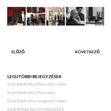
ELŐZŐ
KÖVETKEZŐ
LEGUTÓBBI BEJEGYZÉSEK
Esse Bánki Ákos finisszázs videó
Esse Bánki Ákos finisszázs
Esse Bánki Ákos megnyitó videó
ESSE BÁNKI ÁKOS FINISSZÁZS