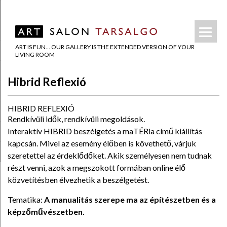
ART IS FUN… OUR GALLERY IS THE EXTENDED VERSION OF YOUR
LIVING ROOM
Hibrid Reflexió
HIBRID REFLEXIÓ
Rendkívüli idők, rendkívüli megoldások.
Interaktív HIBRID beszélgetés a maTÉRia című kiállítás
kapcsán. Mivel az esemény élőben is követhető, várjuk
szeretettel az érdeklődőket. Akik személyesen nem tudnak
részt venni, azok a megszokott formában online élő
közvetítésben élvezhetik a beszélgetést.
Tematika:
A manualitás szerepe ma az építészetben és a
képzőművészetben.