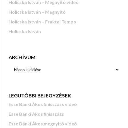
Holicska István – Megnyitó videó
Holicska István – Megnyitó
Holicska István – Fraktal Tempo
Holicska István
ARCHÍVUM
LEGUTÓBBI BEJEGYZÉSEK
Esse Bánki Ákos finisszázs videó
Esse Bánki Ákos finisszázs
Esse Bánki Ákos megnyitó videó