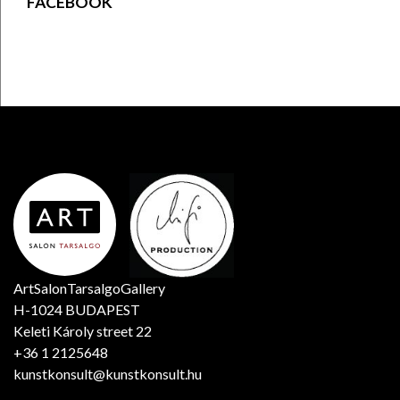
FACEBOOK
ArtSalonTarsalgoGallery
H-1024 BUDAPEST
Keleti Károly street 22
+36 1 2125648
kunstkonsult@kunstkonsult.hu