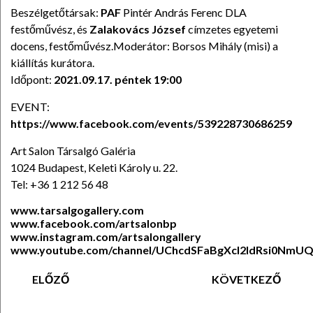
Beszélgetőtársak:
PAF
Pintér András Ferenc DLA
festőművész, és
Zalakovács József
címzetes egyetemi
docens, festőművész.Moderátor: Borsos Mihály (misi) a
kiállítás kurátora.
Időpont:
2021.09.17. péntek 19:00
EVENT:
https://www.facebook.com/events/539228730686259
Art Salon Társalgó Galéria
1024 Budapest, Keleti Károly u. 22.
Tel: +36 1 212 56 48
www.tarsalgogallery.com
www.facebook.com/artsalonbp
www.instagram.com/artsalongallery
www.youtube.com/channel/UChcdSFaBgXcl2ldRsi0NmU
ELŐZŐ
KÖVETKEZŐ