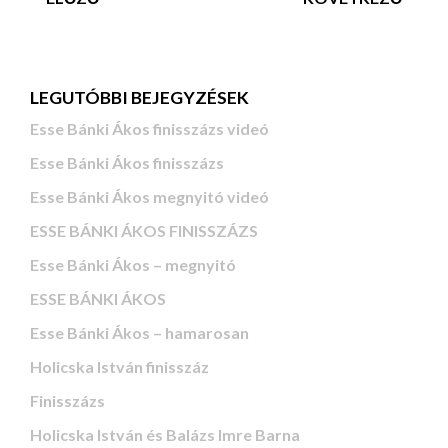
LEGUTÓBBI BEJEGYZÉSEK
Esse Bánki Ákos finisszázs videó
Esse Bánki Ákos finisszázs
Esse Bánki Ákos megnyitó videó
ESSE BÁNKI ÁKOS FINISSZÁZS
Esse Bánki Ákos – megnyitó
ESSE BÁNKI ÁKOS
Esse Bánki Ákos – hamarosan
Holicska István finisszáz
Finisszázs
Holicska István és Balázs Imre Barna