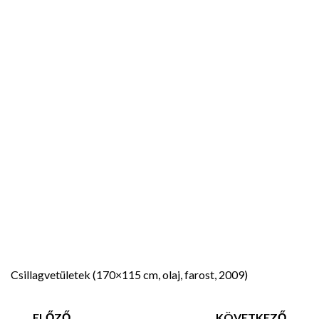
Csillagvetületek (170×115 cm, olaj, farost, 2009)
ELŐZŐ
KÖVETKEZŐ