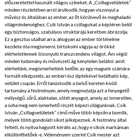
előszeretettel használt világos színeket. A „Csillagvetületek”
minden részletében arról árulkodik, hogyan viszonyul a
művész és általában az ember, az őt körülvevő és meghaladó
világmindenséghez. Csík István a csillagokat a képtéren belül
egy biztonságos, szabályos struktúrájú keretben ábrázolja.
Ez a gesztus utalhat arra, ahogyan az ember történelme
kezdete óta megismerni, birtokolni vágyja az örökké
elérhetetlennek bizonyuló transzcendens világot. Ám végül
minden tudomány és művészeti ág kénytelen belátni: amit
elérhetünk, megismerhetünk belőle, az egy magunk számára
formált elképzelés, az emberi ész léptékével belátható kép,
vetület csupán. Erről tanúskodik a belső kereten kívüli
tartomány a festményen, amely megmutatja azt a fenyegető
mélységű, sűrű, alaktalan, sötét anyagot, amely az ismeretlen,
a soha meg nem ismerhető részét képezi világunknak. Csík
István „Csillagvetületek” című műve több képsíkra bomlik,
melyek több gondolati síkot jelképeznek. A festmény által
feltett, és nyitva hagyott kérdés az, hogy e síkok markánsan
elkülöníthetőek-e. Véleményem szerint Csík mester azt