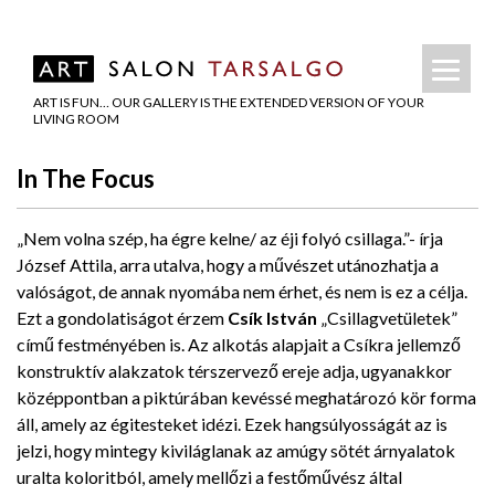
ART IS FUN… OUR GALLERY IS THE EXTENDED VERSION OF YOUR
LIVING ROOM
In The Focus
„Nem volna szép, ha égre kelne/ az éji folyó csillaga.”- írja
József Attila, arra utalva, hogy a művészet utánozhatja a
valóságot, de annak nyomába nem érhet, és nem is ez a célja.
Ezt a gondolatiságot érzem
Csík István
„Csillagvetületek”
című festményében is. Az alkotás alapjait a Csíkra jellemző
konstruktív alakzatok térszervező ereje adja, ugyanakkor
középpontban a piktúrában kevéssé meghatározó kör forma
áll, amely az égitesteket idézi. Ezek hangsúlyosságát az is
jelzi, hogy mintegy kiviláglanak az amúgy sötét árnyalatok
uralta koloritból, amely mellőzi a festőművész által