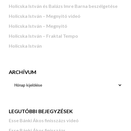
Holicska István és Balázs Imre Barna beszélgetése
Holicska István – Megnyitó videó
Holicska István – Megnyitó
Holicska István – Fraktal Tempo
Holicska István
ARCHÍVUM
LEGUTÓBBI BEJEGYZÉSEK
Esse Bánki Ákos finisszázs videó
Esse Bánki Ákos finisszázs