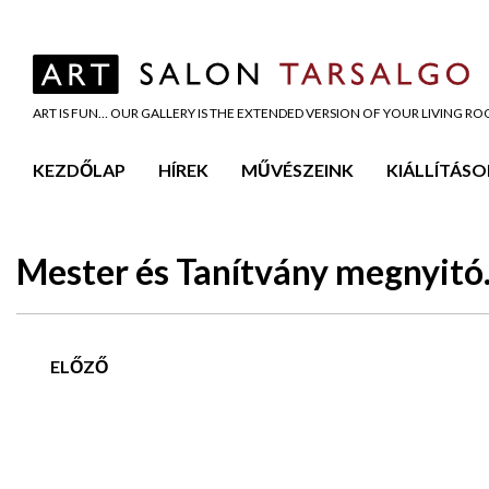
ART IS FUN… OUR GALLERY IS THE EXTENDED VERSION OF YOUR LIVING R
KEZDŐLAP
HÍREK
MŰVÉSZEINK
KIÁLLÍTÁSO
Mester és Tanítvány megnyit
ELŐZŐ