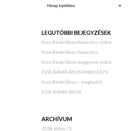
LEGUTÓBBI BEJEGYZÉSEK
Esse Bánki Ákos finisszázs videó
Esse Bánki Ákos finisszázs
Esse Bánki Ákos megnyitó videó
ESSE BÁNKI ÁKOS FINISSZÁZS
Esse Bánki Ákos – megnyitó
ESSE BÁNKI ÁKOS
ARCHÍVUM
2026. július
(3)