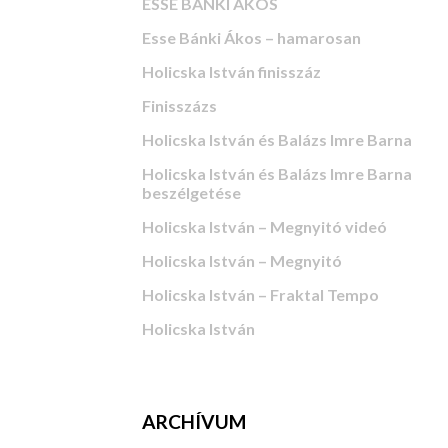
ESSE BÁNKI ÁKOS
Esse Bánki Ákos – hamarosan
Holicska István finisszáz
Finisszázs
Holicska István és Balázs Imre Barna
Holicska István és Balázs Imre Barna
beszélgetése
Holicska István – Megnyitó videó
Holicska István – Megnyitó
Holicska István – Fraktal Tempo
Holicska István
ARCHÍVUM