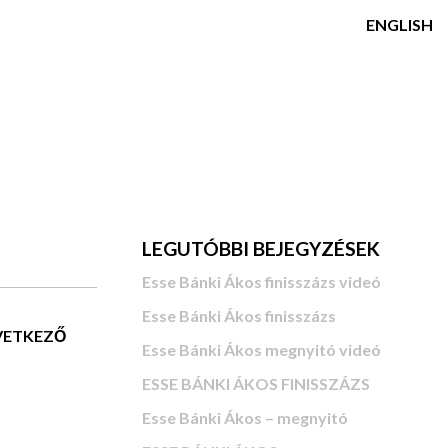
ENGLISH
LEGUTÓBBI BEJEGYZÉSEK
Esse Bánki Ákos finisszázs videó
Esse Bánki Ákos finisszázs
ETKEZŐ
Esse Bánki Ákos megnyitó videó
ESSE BÁNKI ÁKOS FINISSZÁZS
Esse Bánki Ákos – megnyitó