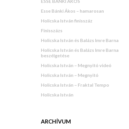
ESSE BÁNKI ÁKOS
Esse Bánki Ákos – hamarosan
Holicska István finisszáz
Finisszázs
Holicska István és Balázs Imre Barna
Holicska István és Balázs Imre Barna
beszélgetése
Holicska István – Megnyitó videó
Holicska István – Megnyitó
Holicska István – Fraktal Tempo
Holicska István
ARCHÍVUM