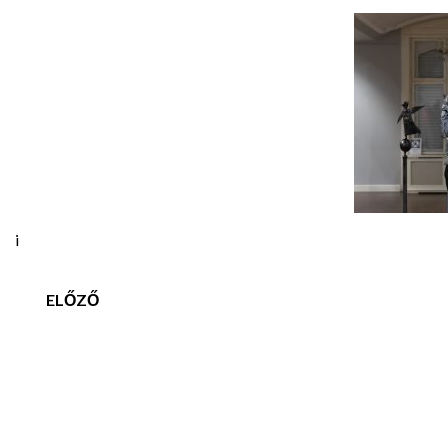
i
ELŐZŐ