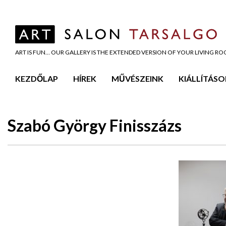
ART IS FUN… OUR GALLERY IS THE EXTENDED VERSION OF YOUR LIVING R
KEZDŐLAP
HÍREK
MŰVÉSZEINK
KIÁLLÍTÁSO
Szabó György Finisszázs