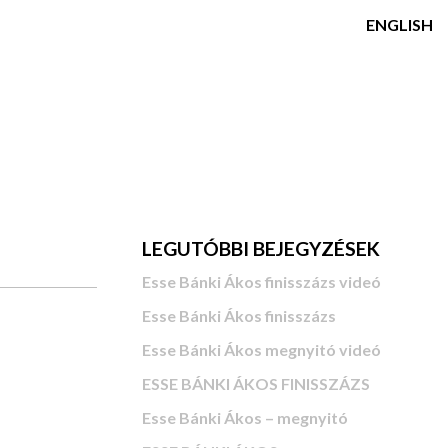
ENGLISH
LEGUTÓBBI BEJEGYZÉSEK
Esse Bánki Ákos finisszázs videó
Esse Bánki Ákos finisszázs
Esse Bánki Ákos megnyitó videó
ESSE BÁNKI ÁKOS FINISSZÁZS
Esse Bánki Ákos – megnyitó