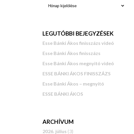
LEGUTÓBBI BEJEGYZÉSEK
Esse Bánki Ákos finisszázs videó
Esse Bánki Ákos finisszázs
Esse Bánki Ákos megnyitó videó
ESSE BÁNKI ÁKOS FINISSZÁZS
Esse Bánki Ákos – megnyitó
ESSE BÁNKI ÁKOS
ARCHÍVUM
2026. július
(3)