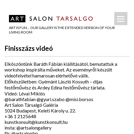
ART IS FUN… OUR GALLERY IS THE EXTENDED VERSION OF YOUR
LIVING ROOM
Finisszázs videó
Elköszöntünk Baráth Fábián kiállításától, bemutattuk a
workshop inspirálta műveket. Az eseményről készült
videófelvétel hamarosan elérhetővé válik.
Előkészületben: Gyémánt László Kossuth – díjas
festőművész és Ardey Edina festőművész tárlata.
Videó: Lévai Miklós
@barathfabian @gyuri.szabo @misi.borsos
Art Salon Társalgó Galéria
1024 Budapest, Keleti Károly u. 22.
+36 1 2125648
kunstkonsult@kunstkonsult.hu
insta: @artsalongallery
fb: @artsalonbp