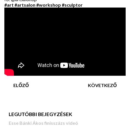
#art
#artsalon
#workshop
#sculptor
ELŐZŐ
KÖVETKEZŐ
LEGUTÓBBI BEJEGYZÉSEK
Esse Bánki Ákos finisszázs videó