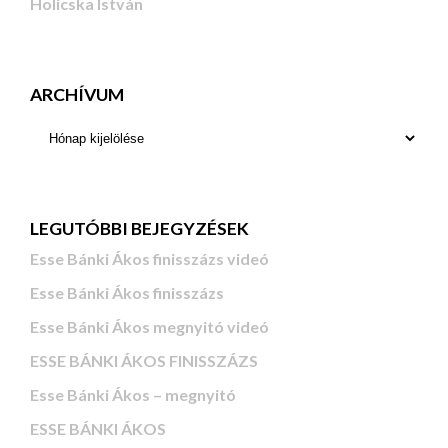
Holicska István
ARCHÍVUM
LEGUTÓBBI BEJEGYZÉSEK
Esse Bánki Ákos finisszázs videó
Esse Bánki Ákos finisszázs
Esse Bánki Ákos megnyitó videó
ESSE BÁNKI ÁKOS FINISSZÁZS
Esse Bánki Ákos – megnyitó
ESSE BÁNKI ÁKOS