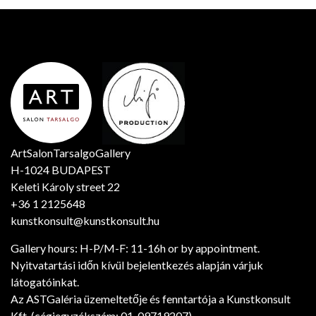
ArtSalonTarsalgoGallery
H-1024 BUDAPEST
Keleti Károly street 22
+36 1 2125648
kunstkonsult@kunstkonsult.hu
Gallery hours: H-P/M-F: 11-16h or by appointment.
Nyitvatartási időn kívül bejelentkezés alapján várjuk
látogatóinkat.
Az ASTGaléria üzemeltetője és fenntartója a Kunstkonsult
Kft. (cégjegyzékszám: 01-09719207)